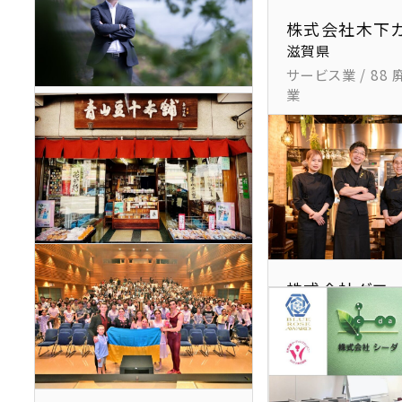
株式会社木下
滋賀県
サービス業 / 88
業
You-A株式会社
京都府
サービス業 / 92 その他の事
業サービス業
株式会社青山豆十本舗
株式会社グロー
京都府
マン
製造業 / 09 食料品製造業
大阪府
宿泊業,飲食店 / 