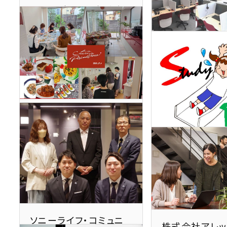
アツコバレエスタジオ
大阪府
教育学習支援業 / 82その他
の教育、学習支援業
株式会社シー
大阪府
サービス業 / 92
業サービス業
株式会社TDD
京都府
教育学習支援業 / 82 その他
の教育、学習支援業
ＨＫ株式会社
京都府
教育学習支援業 / 
の教育，学習支援
ソニーライフ・コミュニ
株式会社アレッ