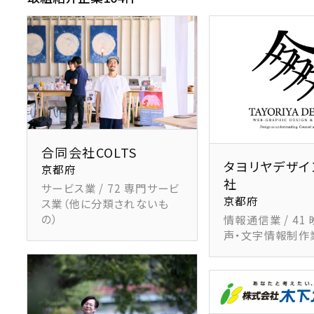
合同会社COLTS
タヨリヤデザイ
京都府
社
サービス業 / 72 専門サービ
京都府
ス業（他に分類されないも
の）
情報通信業 / 41
声・文字情報制作