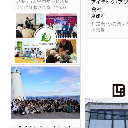
株式会社小谷
ス業 / 72 専門サービス業
アイテック・ア
京都府
（他に分類されないもの）
会社
宿泊業,飲食店 / 
京都府
卸売業・小売業 /
小売業
Progress株式会社
京都府
サービス業 / 91 職業紹介・
労働者派遣業
株式会社Ｒｅ－ｂｉｒｔｈ