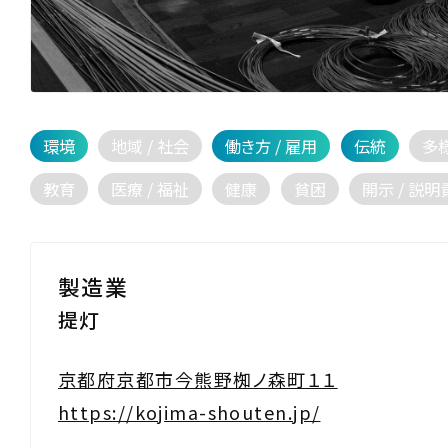
環境
地域 / 社会
働き方 / 雇用
伝統
多
教育
医療 / 福祉
健康
貧困
開示 / 説明
製造業
提灯
京都府京都市今熊野椥ノ森町１１
https://kojima-shouten.jp/