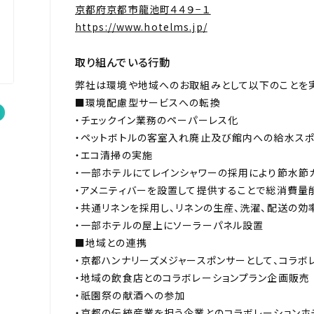
京都府京都市龍池町４４９−１
https://www.hotelms.jp/
取り組んでいる行動
弊社は環境や地域へのお取組みとして以下のことを実
■環境配慮型サービスへの転換
・チェックイン業務のペーパーレス化
・ペットボトルの客室入れ廃止及び館内への給水ス
・エコ清掃の実施
・一部ホテルにてレインシャワーの採用により節水節
・アメニティバーを設置して提供することで総消費量
・共通リネンを採用し、リネンの生産、洗濯、配送の効
・一部ホテルの屋上にソーラーパネル設置
■地域との連携
・京都ハンナリーズメジャースポンサーとして、コラボ
・地域の飲食店とのコラボレーションプラン企画販売
・祇園祭の献酒への参加
・京都の伝統産業を担う企業とのコラボレーションホ