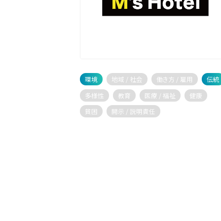
環境
地域 / 社会
働き方 / 雇用
伝統
多様性
教育
医療 / 福祉
健康
貧困
開示 / 説明責任