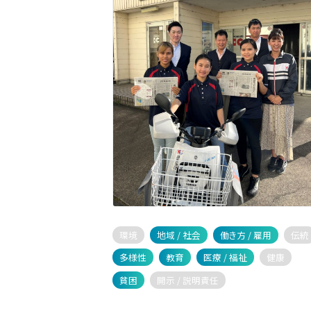
環境
地域 / 社会
働き方 / 雇用
伝統
多様性
教育
医療 / 福祉
健康
貧困
開示 / 説明責任