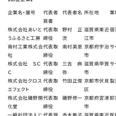
企業名・屋号
代表者
代表者名
所在地
業
肩書
株式会社あいと
代表取
野村 正
滋賀県東近
宿
うふるさと工房
締役
次
江市
南村工業株式会
代表取
南村英里
京都府宇治
サ
社
締役
市
株式会社 ＳＣ
代表取
三吉 麻
滋賀県甲賀
サ
Ｃ
締役
弥
市
株式会社クロス
代表取
竹田正俊
京都市伏見
製
エフェクト
締役
区
株式会社磯野開
代表取
磯野修一
京都府宮津
卸
化堂
締役
市
一般社団法人じ
代表理
赤木敦子
滋賀県東近
医