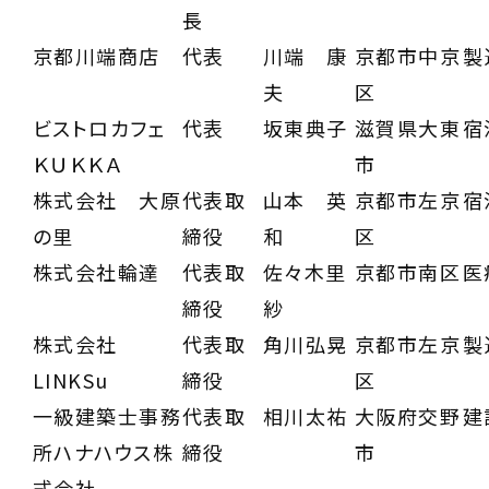
長
京都川端商店
代表
川端 康
京都市中京
製
夫
区
ビストロカフェ
代表
坂東典子
滋賀県大東
宿
ＫＵＫＫＡ
市
株式会社 大原
代表取
山本 英
京都市左京
宿
の里
締役
和
区
株式会社輪達
代表取
佐々木里
京都市南区
医
締役
紗
株式会社
代表取
角川弘晃
京都市左京
製
LINKSu
締役
区
一級建築士事務
代表取
相川太祐
大阪府交野
建
所ハナハウス株
締役
市
式会社