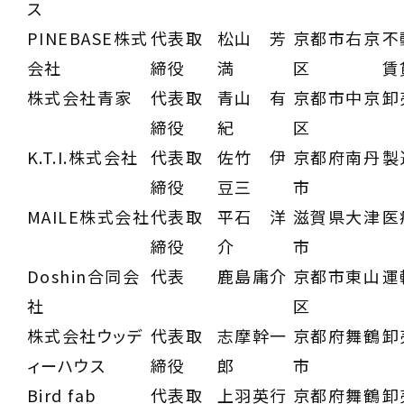
ス
PINEBASE株式
代表取
松山 芳
京都市右京
不
会社
締役
満
区
賃
株式会社青家
代表取
青山 有
京都市中京
卸
締役
紀
区
K.T.I.株式会社
代表取
佐竹 伊
京都府南丹
製
締役
豆三
市
MAILE株式会社
代表取
平石 洋
滋賀県大津
医
締役
介
市
Doshin合同会
代表
鹿島庸介
京都市東山
運
社
区
株式会社ウッデ
代表取
志摩幹一
京都府舞鶴
卸
ィーハウス
締役
郎
市
Bird fab
代表取
上羽英行
京都府舞鶴
卸