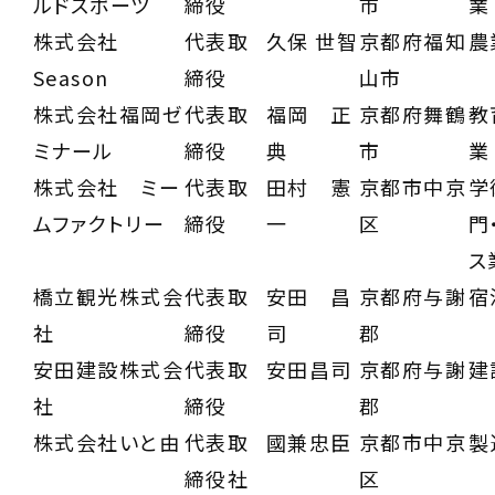
ルドスポーツ
締役
市
業
株式会社
代表取
久保 世智
京都府福知
農
Season
締役
山市
株式会社福岡ゼ
代表取
福岡 正
京都府舞鶴
教
ミナール
締役
典
市
業
株式会社 ミー
代表取
田村 憲
京都市中京
学
ムファクトリー
締役
一
区
門
ス
橋立観光株式会
代表取
安田 昌
京都府与謝
宿
社
締役
司
郡
安田建設株式会
代表取
安田昌司
京都府与謝
建
社
締役
郡
株式会社いと由
代表取
國兼忠臣
京都市中京
製
締役社
区