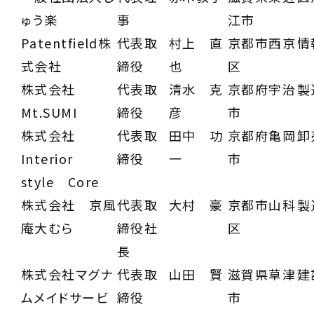
ゅう楽
事
江市
Patentfield株
代表取
村上 直
京都市西京
情
式会社
締役
也
区
株式会社
代表取
清水 克
京都府宇治
製
Mt.SUMI
締役
彦
市
株式会社
代表取
田中 功
京都府亀岡
卸
Interior
締役
一
市
style Core
株式会社 京風
代表取
大村 豪
京都市山科
製
庵大むら
締役社
区
長
株式会社マグナ
代表取
山田 賢
滋賀県草津
建
ムメイドサービ
締役
市