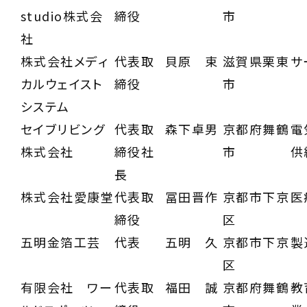
studio株式会
締役
市
社
株式会社メディ
代表取
貝原 束
滋賀県栗東
サ
カルウェイスト
締役
市
システム
セイブリビング
代表取
森下卓男
京都府舞鶴
電
株式会社
締役社
市
供
長
株式会社愛康堂
代表取
冨田晋作
京都市下京
医
締役
区
五明金箔工芸
代表
五明 久
京都市下京
製
区
有限会社 ワー
代表取
福田 誠
京都府舞鶴
教