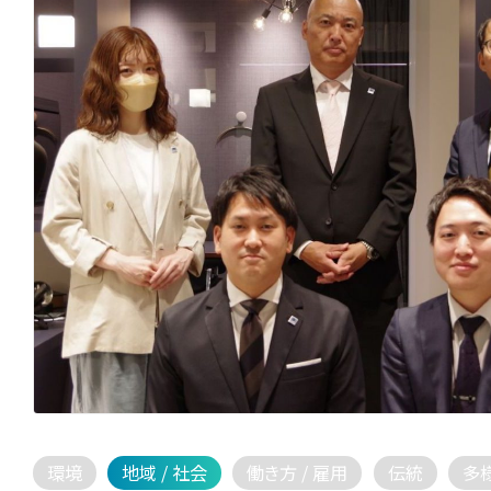
環境
地域 / 社会
働き方 / 雇用
伝統
多