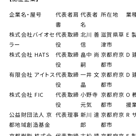
企業名・屋号
代表者肩
代表者
所在地
業種
書
名
株式会社バイオセ
代表取締
北川 善
滋賀県草
E 
ラー
役
信
津市
株式会社 HATS
代表取締
畠中 尚
京都府京
D 
役
嗣
都市
有限会社 アイトス
代表取締
一井 文
京都府京
D 
役
晶
都市
株式会社 FIC
代表取締
小野寺
京都府京
O
役
元気
都市
援
公益財団法人 京
代表理事
新川 達
京都府京
R 
都地域創造基金
郎
都市
京都樹脂 株式会
代表取締
末松 靖
京都府京
E 