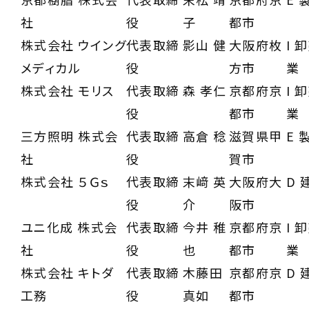
社
役
子
都市
株式会社 ウイング
代表取締
影山 健
大阪府枚
I 
メディカル
役
方市
業
株式会社 モリス
代表取締
森 孝仁
京都府京
I 
役
都市
業
三方照明 株式会
代表取締
高倉 稔
滋賀県甲
E 
社
役
賀市
株式会社 ５Ｇｓ
代表取締
末﨑 英
大阪府大
D 
役
介
阪市
ユニ化成 株式会
代表取締
今井 稚
京都府京
I 
社
役
也
都市
業
株式会社 キトダ
代表取締
木藤田
京都府京
D 
工務
役
真如
都市